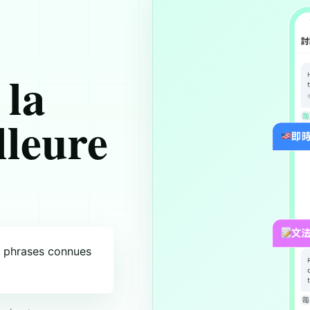
 la
lleure
s phrases connues