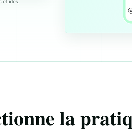
s études.
ionne la prati