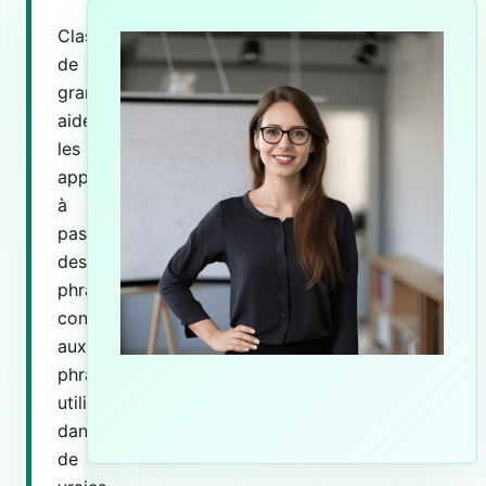
Classe
de
grammaire
aide
les
apprenants
à
passer
des
phrases
connues
aux
phrases
utilisées
dans
de