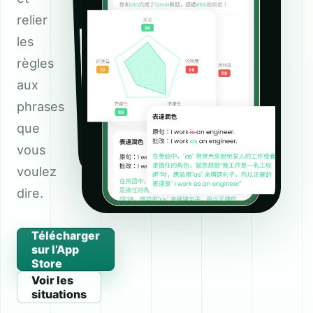
relier
les
règles
aux
phrases
que
vous
voulez
dire.
Télécharger
sur l’App
Store
Voir les
situations