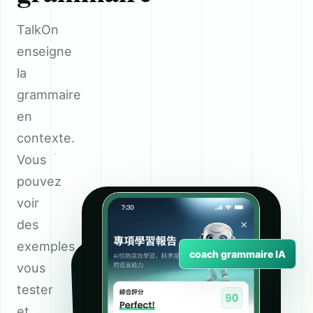
TalkOn
enseigne
la
grammaire
en
contexte.
Vous
pouvez
voir
des
exemples,
coach grammaire IA
vous
tester
et