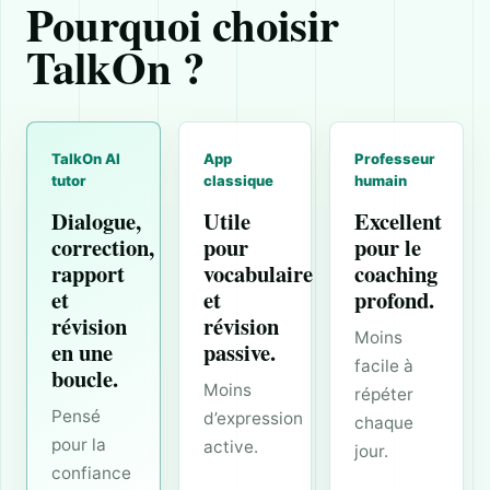
Pourquoi choisir
TalkOn ?
TalkOn AI
App
Professeur
tutor
classique
humain
Dialogue,
Utile
Excellent
correction,
pour
pour le
rapport
vocabulaire
coaching
et
et
profond.
révision
révision
Moins
en une
passive.
facile à
boucle.
Moins
répéter
Pensé
d’expression
chaque
pour la
active.
jour.
confiance