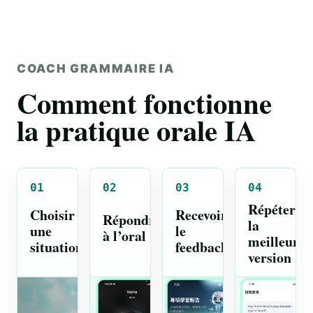
COACH GRAMMAIRE IA
Comment fonctionne
la pratique orale IA
01
02
03
04
Répéter
Choisir
Recevoir
Répondre
la
une
le
à l’oral
meilleure
situation
feedback
version