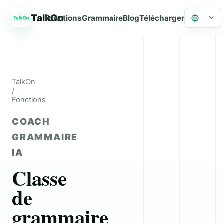
TalkOn
Fran
Fonctions
Grammaire
Blog
Télécharger
TalkOn
/
Fonctions
COACH
GRAMMAIRE
IA
Classe
de
grammaire