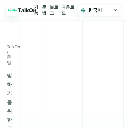
기
문
블로
다운로
TalkOn
한국어
능
법
그
드
TalkOn
/
문
법
말
하
기
를
위
한