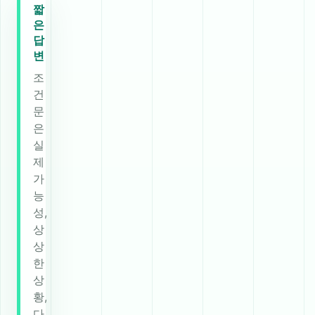
짧
은
답
변
조
건
문
은
실
제
가
능
성,
상
상
한
상
황,
다