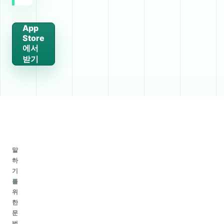
App
Store
에서
받기
말
하
기
를
위
한
문
법