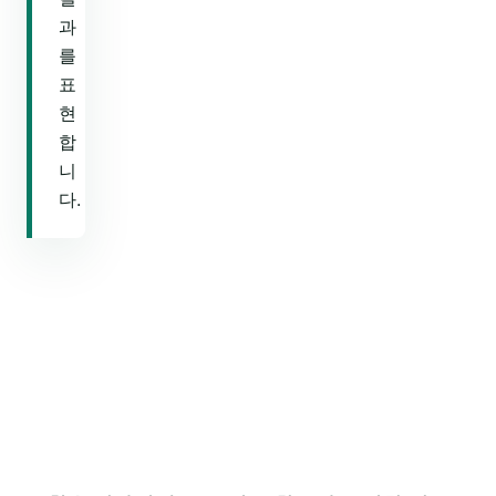
과
를
표
현
합
니
다.