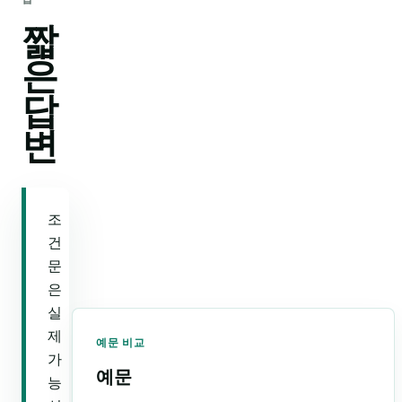
짧
은
답
변
조
건
문
은
실
제
예문 비교
가
예문
능