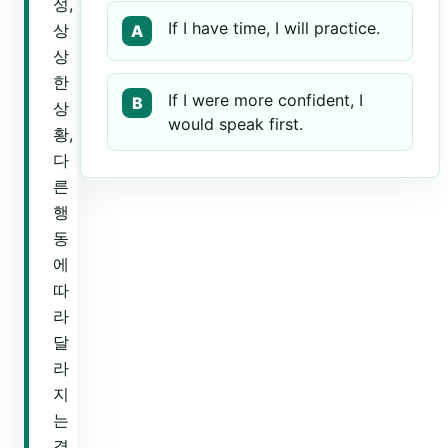
성,
If I have time, I will practice.
상
A
상
한
If I were more confident, I
B
상
would speak first.
황,
다
른
행
동
에
따
라
달
라
지
는
결