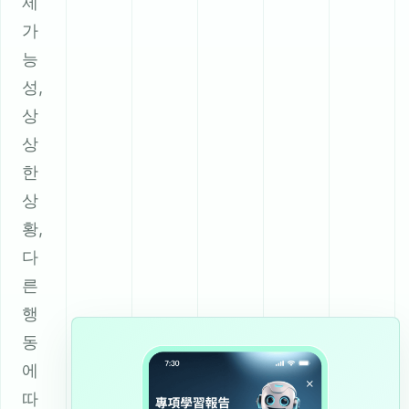
제
가
능
성,
상
상
한
상
황,
다
른
행
동
에
따