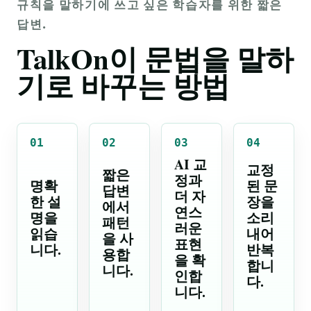
규칙을 말하기에 쓰고 싶은 학습자를 위한 짧은
답변.
TalkOn이 문법을 말하
기로 바꾸는 방법
01
02
03
04
AI 교
교정
짧은
정과
명확
된 문
답변
더 자
한 설
장을
에서
연스
명을
소리
패턴
러운
읽습
내어
을 사
표현
니다.
반복
용합
을 확
합니
니다.
인합
다.
니다.