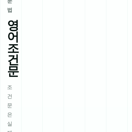
문
법
영
어
조
건
문
조
건
문
은
실