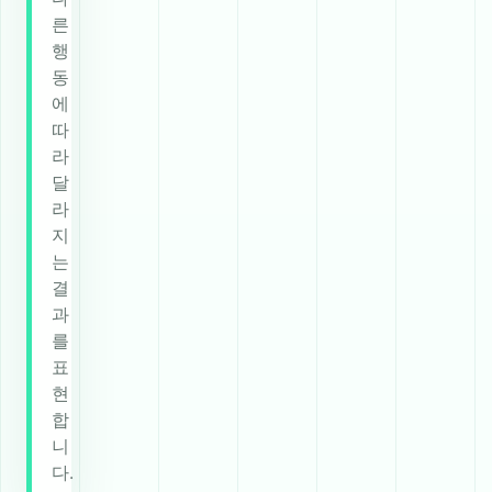
른
행
동
에
따
라
달
라
지
는
결
과
를
표
현
합
니
다.