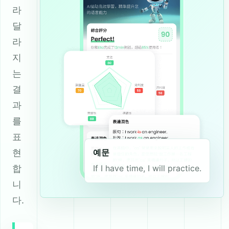
라
달
라
지
는
결
과
를
표
현
예문
합
If I have time, I will practice.
니
다.