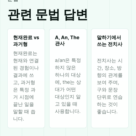
관련 문법 답변
현재완료 vs
A, An, The
말하기에서
관사
과거형
쓰는 전치사
현재완료는
a/an은 특정
현재와 연결
전치사는 시
하지 않은
된 경험이나
간, 장소, 방
하나의 대상
결과에 쓰
향의 관계를
에, the는 상
고, 과거형
보여 주며,
대가 어떤
은 특정 과
구와 문장
대상인지 알
거 시점에
단위로 연습
고 있을 때
끝난 일을
하는 것이
사용합니다.
말할 때 씁
좋습니다.
니다.