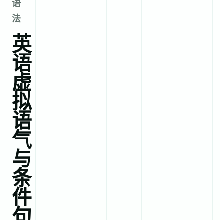
语
法
英
语
虚
拟
语
气
与
条
件
句