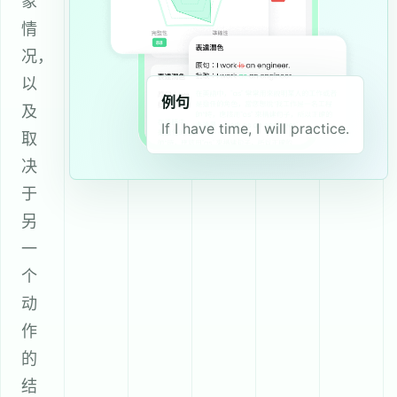
象
情
况，
以
例句
及
If I have time, I will practice.
取
决
于
另
一
个
动
作
的
结