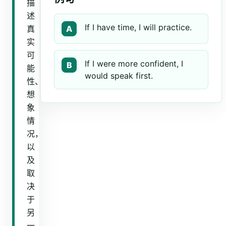
描
述
If I have time, I will practice.
真
A
实
可
If I were more confident, I
B
能
would speak first.
性、
想
象
情
况，
以
及
取
决
于
另
一