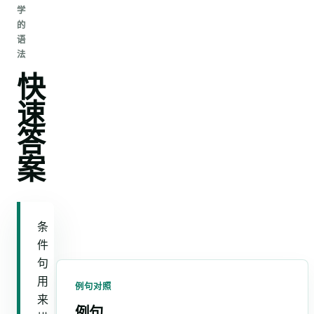
学
的
语
法
快
速
答
案
条
件
句
用
例句对照
来
例句