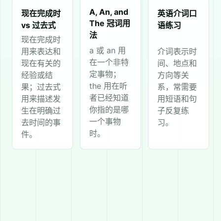
A, An, and
现在完成时
英语介词口
The 冠词用
vs 过去式
语练习
法
现在完成时
a 或 an 用
用来表达和
介词表示时
在一个非特
现在有关的
间、地点和
定事物；
经验或结
方向等关
the 用在听
果；过去式
系，常需要
者已经知道
用来描述发
用短语和句
你指的是哪
生在明确过
子反复练
一个事物
去时间的事
习。
时。
件。