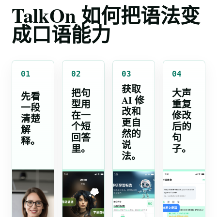
TalkOn 如何把语法变
成口语能力
01
02
03
04
获取
把句
大声
先看
AI 修
型用
重复
一段
改和
在一
修改
清楚
更自
个短
后的
解
然的
回答
句
释。
说
里。
子。
法。