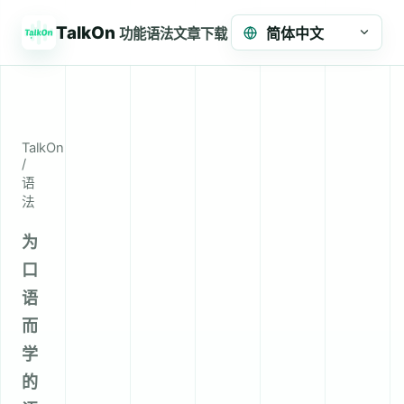
TalkOn
简体中文
功能
语法
文章
下载
TalkOn
/
语
法
为
口
语
而
学
的