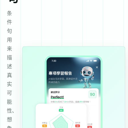
条
件
句
用
来
描
述
真
实
可
能
性、
想