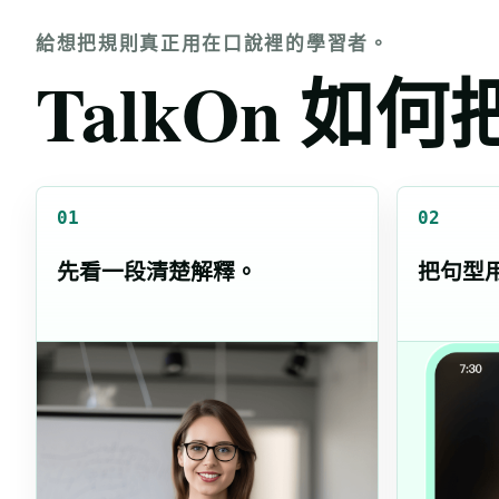
給想把規則真正用在口說裡的學習者。
TalkOn 
01
02
先看一段清楚解釋。
把句型