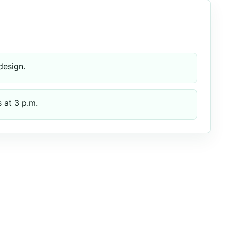
design.
 at 3 p.m.