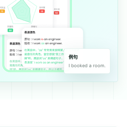
例句
I booked a room.