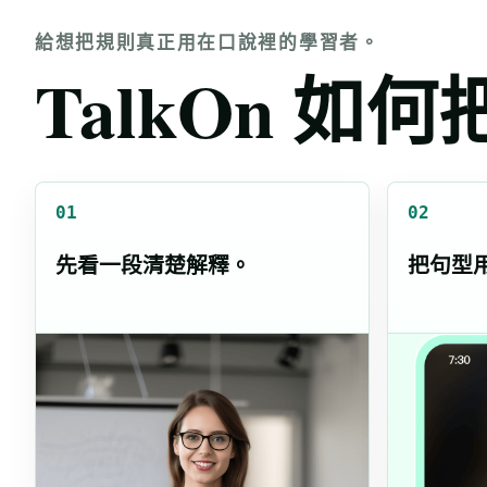
給想把規則真正用在口說裡的學習者。
TalkOn 
01
02
先看一段清楚解釋。
把句型