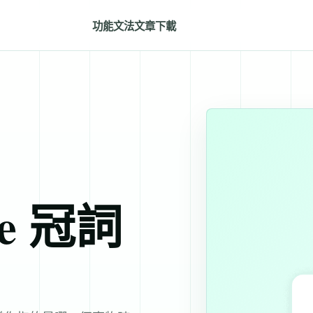
功能
文法
文章
下載
The 冠詞