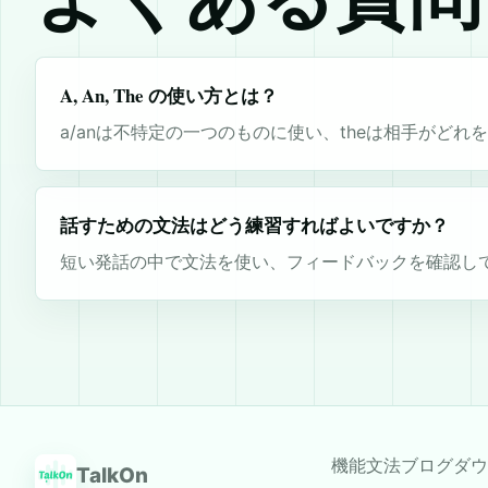
A, An, The の使い方とは？
a/anは不特定の一つのものに使い、theは相手がど
話すための文法はどう練習すればよいですか？
短い発話の中で文法を使い、フィードバックを確認し
機能
文法
ブログ
ダウ
TalkOn