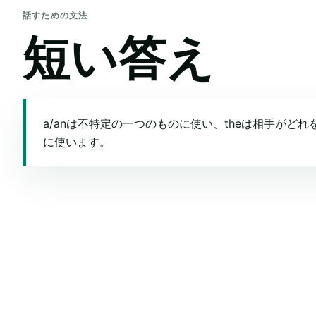
話すための文法
短い答え
a/anは不特定の一つのものに使い、theは相手がど
に使います。