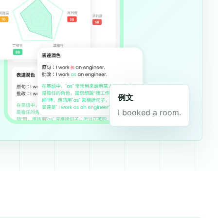
例文
I booked a room.