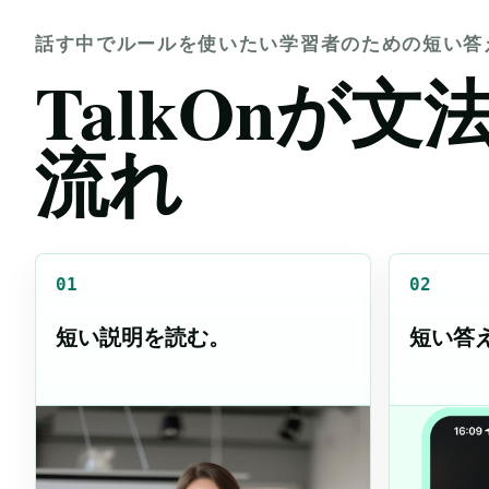
話す中でルールを使いたい学習者のための短い答
TalkOnが
流れ
01
02
短い説明を読む。
短い答