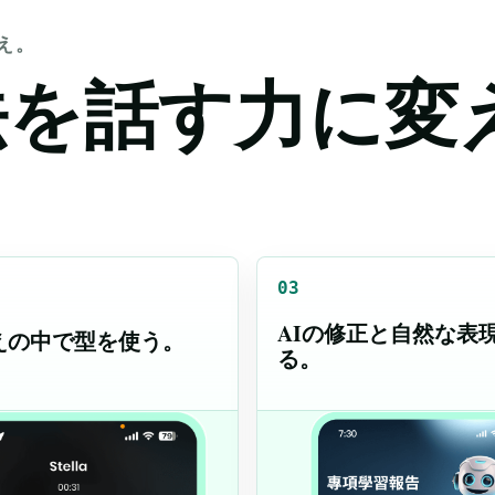
え。
文法を話す力に変
03
AIの修正と自然な表
えの中で型を使う。
る。