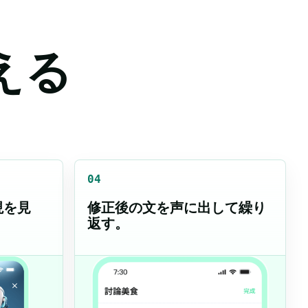
える
04
現を見
修正後の文を声に出して繰り
返す。